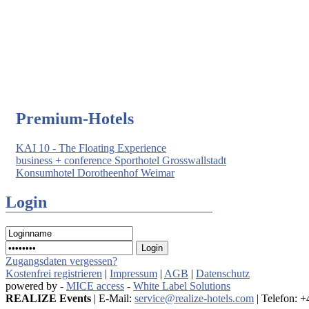
Premium-Hotels
KAI 10 - The Floating Experience
business + conference Sporthotel Grosswallstadt
Konsumhotel Dorotheenhof Weimar
Login
Zugangsdaten vergessen?
Kostenfrei registrieren
|
Impressum
|
AGB
|
Datenschutz
powered by -
MICE access
-
White Label Solutions
REALIZE Events
| E-Mail:
service@realize-hotels.com
| Telefon: 